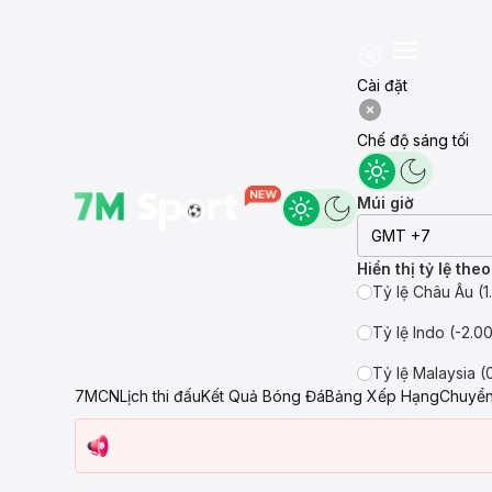
Cài đặt
Chế độ sáng tối
Múi giờ
GMT +7
Hiển thị tỷ lệ theo
Tỷ lệ Châu Âu (1
Tỷ lệ Indo (-2.0
Tỷ lệ Malaysia (
7MCN
Lịch thi đấu
Kết Quả Bóng Đá
Bảng Xếp Hạng
Chuyển