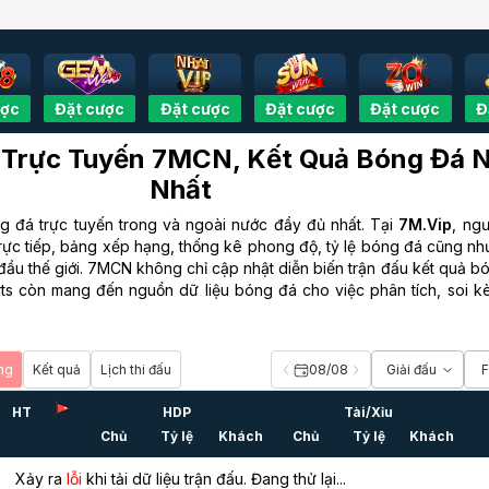
ặt cược
Đặt cược
Đặt cược
Đặt cược
Đặt cược
ố Trực Tuyến 7MCN, Kết Quả Bóng Đá 
Nhất
 đá trực tuyến trong và ngoài nước đầy đủ nhất. Tại
7M.Vip
, ng
 trực tiếp, bảng xếp hạng, thống kê phong độ, tỷ lệ bóng đá cũng nh
 đầu thế giới. 7MCN không chỉ cập nhật diễn biến trận đấu kết quả b
rts còn mang đến nguồn dữ liệu bóng đá cho việc phân tích, soi 
ng
Kết quả
Lịch thi đấu
08/08
Giải đấu
F
HT
HDP
Tài/Xỉu
Chủ
Tỷ lệ
Khách
Chủ
Tỷ lệ
Khách
Xảy ra
lỗi
khi tải dữ liệu trận đấu. Đang thử lại...