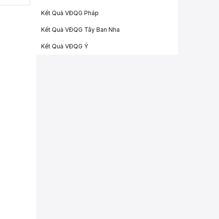
Kết Quả VĐQG Pháp
Kết Quả VĐQG Tây Ban Nha
Kết Quả VĐQG Ý