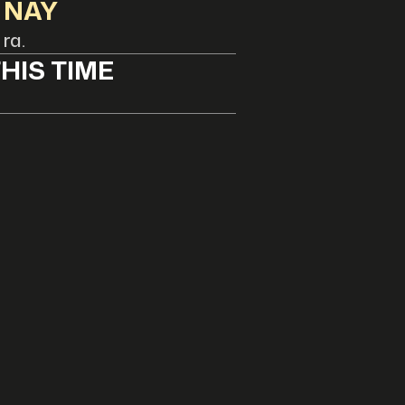
 NÀY
 ra.
HIS TIME
。