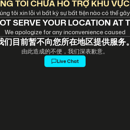
NG TÔI CHƯA HỖ TRỢ KHU VỰC
ng tôi xin lỗi vì bất kỳ sự bất tiện nào có thể gây
OT SERVE YOUR LOCATION AT T
We apologize for any inconvenience caused
我们目前暂不向您所在地区提供服务
由此造成的不便，我们深表歉意。
Live Chat