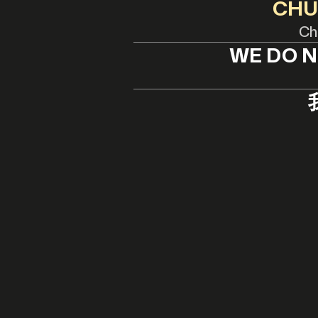
CHÚ
Chú
WE DO N