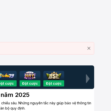
Đặt cược
Đặt cược
Đặt cược
n năm 2025
chiều sâu. Những nguyên tắc này giúp bảo vệ thông tin
oàn bộ quy định.