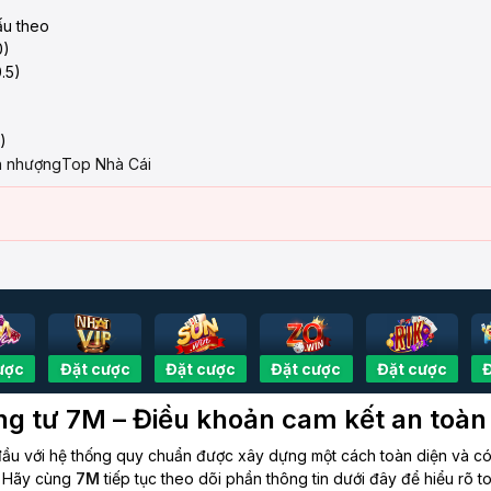
ấu theo
0)
.5)
)
 nhượng
Top Nhà Cái
ược
Đặt cược
Đặt cược
Đặt cược
Đặt cược
ng tư 7M – Điều khoản cam kết an toà
ầu với hệ thống quy chuẩn được xây dựng một cách toàn diện và có 
. Hãy cùng
7M
tiếp tục theo dõi phần thông tin dưới đây để hiểu rõ t