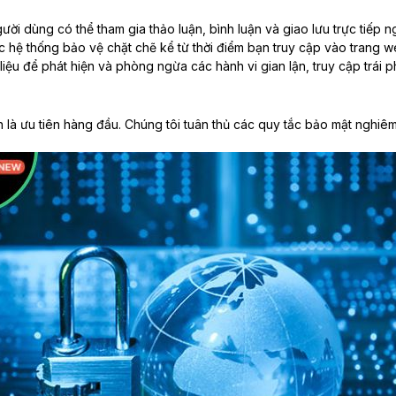
ười dùng có thể tham gia thảo luận, bình luận và giao lưu trực tiếp n
 hệ thống bảo vệ chặt chẽ kể từ thời điểm bạn truy cập vào trang we
iệu để phát hiện và phòng ngừa các hành vi gian lận, truy cập trái 
 là ưu tiên hàng đầu. Chúng tôi tuân thủ các quy tắc bảo mật nghiê