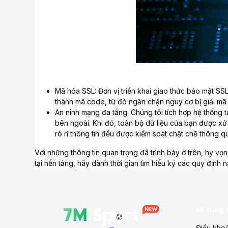
Mã hóa SSL: Đơn vị triển khai giao thức bảo mật SS
thành mã code, từ đó ngăn chặn nguy cơ bị giải mã 
An ninh mạng đa tầng: Chúng tôi tích hợp hệ thống 
bên ngoài. Khi đó, toàn bộ dữ liệu của bạn được xử l
rò rỉ thông tin đều được kiểm soát chặt chẽ thông 
Với những thông tin quan trọng đã trình bày ở trên, hy vọ
tại nền tảng, hãy dành thời gian tìm hiểu kỹ các quy định
Về chúng t
Điều khoả