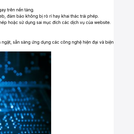
gay trên nền tảng.
b, đảm bảo không bị rò rỉ hay khai thác trái phép.
phép hoặc sử dụng sai mục đích các dịch vụ của website.
m ngặt, sẵn sàng ứng dụng các công nghệ hiện đại và biện