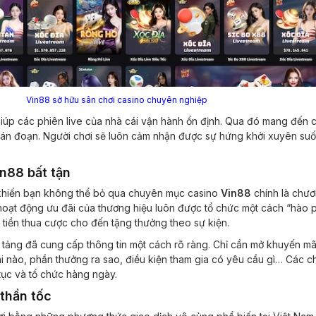
Vin88 sở hữu sân chơi casino chuyên nghiệp
iúp các phiên live của nhà cái vận hành ổn định. Qua đó mang đến 
gián đoạn. Người chơi sẽ luôn cảm nhận được sự hứng khởi xuyên su
n88 bất tận
 khiến bạn không thể bỏ qua chuyên mục casino
Vin88
chính là chươ
hoạt động ưu đãi của thương hiệu luôn được tổ chức một cách “hào 
tiền thua cược cho đến tặng thưởng theo sự kiện.
n tảng đã cung cấp thông tin một cách rõ ràng. Chỉ cần mở khuyến mã
khi nào, phần thưởng ra sao, điều kiện tham gia có yêu cầu gì… Các c
 tục và tổ chức hàng ngày.
thần tốc