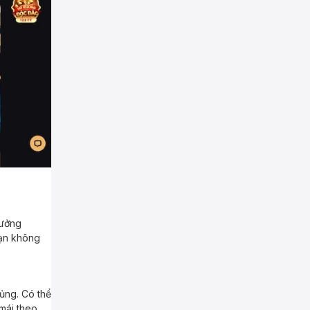
hưởng
bạn không
ủng. Có thể
 mái theo