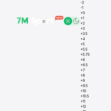
-2
-1
+0
+1
+2
+3
+3.5
+4
+5
+5.5
+5.75
+6
+6.5
+7
+8
+9
+9.5
+10
+10.5
+11
+12