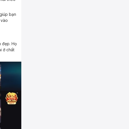
 giúp bạn
 vào
h đẹp. Họ
i ở chất