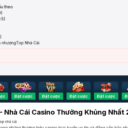
ấu theo
0)
.5)
)
 nhượng
Top Nhà Cái
ược
Đặt cược
Đặt cược
Đặt cược
Đặt cược
Đ
 – Nhà Cái Casino Thưởng Khủng Nhất
op nhà cái
rong những thương hiệu casino trực tuyến uy tín và đẳng cấp bậc nhấ