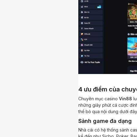
4 ưu điểm của chuy
Chuyên mục casino
Vin88
lu
những giây phút cá cược đỉn
thể bỏ qua nội dung dưới đây
Sảnh game đa dạng
Nhà cái có hệ thống sảnh cas
kể đến như Sicbo, Poker, Bac