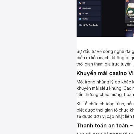
Sự đầu tư về công nghệ đã g
diễn ra liền mạch, không bị 
thời gian tham gia trực tuyến.
Khuyến mãi casino Vi
Một trong những lý do khác
khuyến mãi siêu khủng. Các 
tiền thưởng chào mừng, hoàn 
Khi tổ chức chương trình, nề
biết được thời gian tổ chức 
sẽ được đơn vị cập nhật liên
Thanh toán an toàn – 