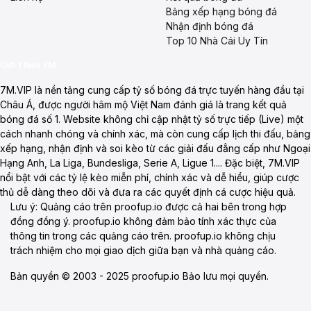
Về cơ chế, đây không phải dòng dữ liệu trực tiếp, mà là cơ
Bảng xếp hạng bóng đá
sở dữ liệu khổng lồ. Người dùng có thể truy vấn thông tin
Nhận định bóng đá
theo nhiều tiêu chí khác nhau như ngày tháng, vòng đấu,
Top 10 Nhà Cái Uy Tín
hay đội bóng để nhận lại các diễn biến trong quá khứ cùng
Giới Thiệu 7M
bộ thống kê chi tiết đi kèm, giúp phân tích trận đấu toàn diện.
Hướng Dẫn Xem Kết Quả VĐQG Ý Tại Sảnh 7M
7M.VIP là nền tảng cung cấp tỷ số bóng đá trực tuyến hàng đầu tại
Châu Á, được người hâm mộ Việt Nam đánh giá là trang kết quả
bóng đá số 1. Website không chỉ cập nhật tỷ số trực tiếp (Live) một
cách nhanh chóng và chính xác, mà còn cung cấp lịch thi đấu, bảng
xếp hạng, nhận định và soi kèo từ các giải đấu đẳng cấp như Ngoại
Hạng Anh, La Liga, Bundesliga, Serie A, Ligue 1.... Đặc biệt, 7M.VIP
nổi bật với các tỷ lệ kèo miễn phí, chính xác và dễ hiểu, giúp cược
thủ dễ dàng theo dõi và đưa ra các quyết định cá cược hiệu quả.
Lưu ý: Quảng cáo trên proofup.io được cả hai bên trong hợp
đồng đồng ý. proofup.io không đảm bảo tính xác thực của
thông tin trong các quảng cáo trên. proofup.io không chịu
trách nhiệm cho mọi giao dịch giữa bạn và nhà quảng cáo.
Bản quyền © 2003 - 2025 proofup.io Bảo lưu mọi quyền.