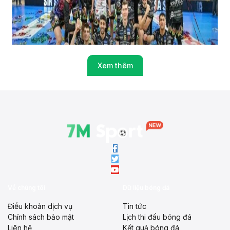
Xem thêm
Kho dữ liệu lịch sử chuyên sâu về kết quả VĐQG Ý
Sảnh kết quả VĐQG Ý Serie A của 7M là công cụ nghiên cứu
chuyên sâu, kho dữ liệu lịch sử được xây dựng nhằm tôn
vinh và phân tích bản sắc chiến thuật độc đáo của bóng đá
Ý. Nguồn gốc của tính năng này đến từ nhu cầu của những
người hâm mộ bóng đá sâu sắc, cảm thấy các trang thông số
Về chúng tôi
Dữ liệu bóng đá
hiện tại quá hời hợt và không thể hiện được “cái hồn” trong
từng trận đấu tại Serie A. Chuyên mục kết quả VĐQG Ý ra đời
Điều khoản dịch vụ
Tin tức
nhằm giải quyết sự thiếu hụt về nền tảng cho phép phân tích
Chính sách bảo mật
Lịch thi đấu bóng đá
dữ liệu lịch sử và các xu hướng chiến thuật.
Liên hệ
Kết quả bóng đá