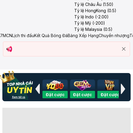
Tỷ lệ Châu Âu (1.50)
Tỷ lệ HongKong (0.5)
Tỷ lệ Indo (-2.00)
Tỷ lệ Mỹ (-200)
Tỷ lệ Malaysia (0.5)
7MCN
Lịch thi đấu
Kết Quả Bóng Đá
Bảng Xếp Hạng
Chuyển nhượng
T
Đặt cược
Đặt cược
Đặt cược
Đặt cược
Đặ
Xem tất cả
Vin88
Không có dữ liệu vui lòng chọn bộ lọc khác